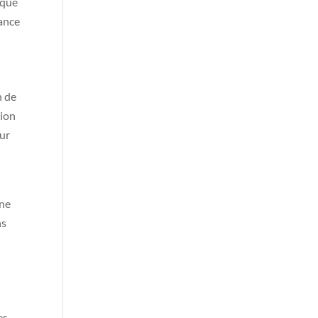
ique
rance
n de
tion
our
t
une
ns
es