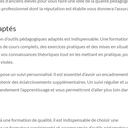
ges d’anciens élèves pour vous faire une idée de la qualité pédagog
professionnel dont la réputation est établie vous donnera l’assu
aptés
tion d’outils pédagogiques adaptés est indispensable. Une formatio
s de cours complets, des exercices pratiques et des mises en situa
 vos connaissances théoriques tout en les mettant en pratique, p
visées.
opose un suivi personnalisé. Il est essentiel d’avoir un encadremen
tenir des éclaircissements supplémentaires. Un suivi régulier et 
randement l’apprentissage et vous permettront d’aller plus loin da
 une formation de qualité, il est indispensable de choisir une
par un formateur expérimenté et accompagnée d’outils pédagogiqu